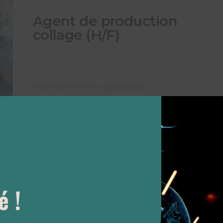
Agent de production
collage (H/F)
Pose d’éléments décoratifs
manuel ou sur machine semi
auto/auto sur flacons de parfums.
Contrôle et emballage de flacons.
Etiquetage. Manutention diverse.
Horaires : 2×8 alternées (5h–13h
/ 13h–21h)
é !
Type de contrat : contrats à la
semaine, avec une mission