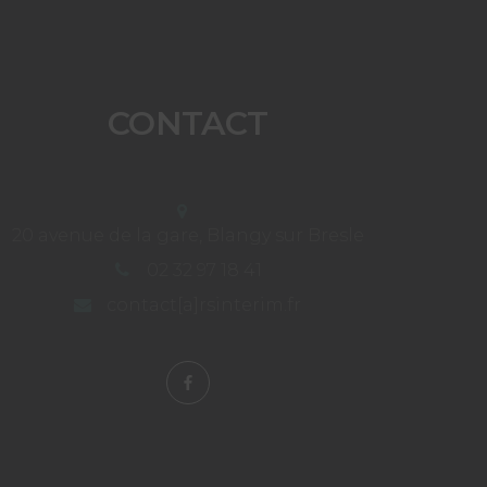
CONTACT
20 avenue de la gare, Blangy sur Bresle
02 32 97 18 41
contact[a]rsinterim.fr