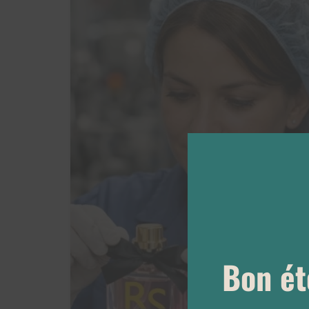
Bon ét