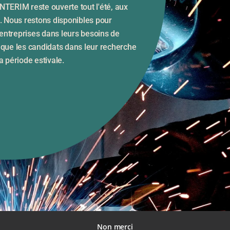
NTERIM reste ouverte tout l'été, aux
longue pouvant aller jusqu’à 18
s. Nous restons disponibles pour
mois sans interruption.
ntreprises dans leurs besoins de
 que les candidats dans leur recherche
Voir toutes les offres
a période estivale.
Non merci